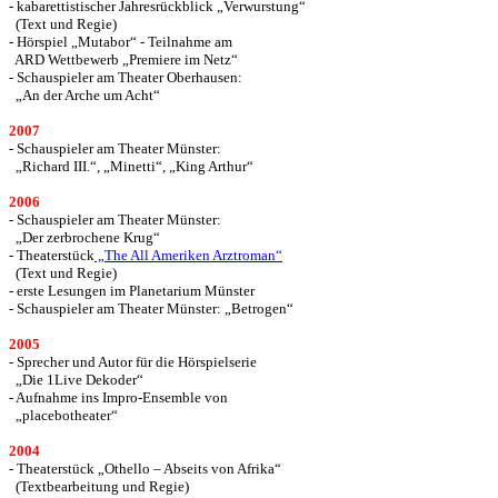
- kabarettistischer Jahresrückblick „Verwurstung“
(Text und Regie)
- Hörspiel „Mutabor“ - Teilnahme am
ARD Wettbewerb „Premiere im Netz“
- Schauspieler am Theater Oberhausen:
„An der Arche um Acht“
2007
- Schauspieler am Theater Münster:
„Richard III.“,
„Minetti“,
„King Arthur“
2006
- Schauspieler am Theater Münster:
„Der zerbrochene Krug“
- Theaterstück
„The All Ameriken Arztroman“
(Text und Regie)
- erste Lesungen im Planetarium Münster
- Schauspieler am Theater Münster: „Betrogen“
2005
- Sprecher und Autor für die Hörspielserie
„Die 1Live Dekoder“
- Aufnahme ins Impro-Ensemble von
„placebotheater“
2004
- Theaterstück „Othello – Abseits von Afrika“
(Textbearbeitung und Regie)