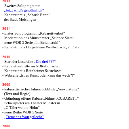
2013
- Zweites Soloprogramm
„Jetzt wird’s gewöhnlich“
- Kabarettpreis „Scharfe Barte“
der Stadt Melsungen
2011
- Erstes Soloprogramm „Kabarettverbot“
- Moderation des Münsteraner „Science Slam“
- neue WDR 5 Serie „Im Beichtstuhl“
- Kabarettpreis Die goldene Weißwurscht, 2. Platz
2010
- Start der Lesereihe
„Die drei ???“
- Kabarettauftritte im NDR-Fernsehen
- Kabarettpreis Reinheimer Satirelöwe
- Webserie „Ist es Kunst oder kann das wech?!“
2009
- kabarettistischer Jahresrückblick „Verwurstung“
(Text und Regie)
- Gründung offene Kabarettbühne „CUBARETT“
- Schauspieler am Theater Münster in
„O Täler weit, o Höhn“
- neue Reihe WDR 5 Serie
„Tiemanns Wortgeflecht“
2008