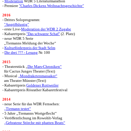
-
Moderation
WDR 5 Literaturmarathon
- Premiere
"Charles Dickens Weihnachtsgeschichte"
2016
- Drittes Soloprogramm:
"Angriffslustig"
- erste Live-
Moderation der WDR 2 Zugabe
- Kabarettpreis
"Das schwarze Schaf"
(2. Platz)
- neue WDR 5 Serie
„Tiemanns Meldung der Woche“
-
Kulturförderpreis der Stadt Selm
-
Die drei ??? - Lesung
Nr. 100
2015
- Theaterstück „
Die Mars-Chroniken“
für Cactus Junges Theater (Text)
- Musical
„Mondraketenmassaker“
am Theater Münster (Text)
- Kabarettpreis
Goldener Rottweiler
- Kabarettpreis Rösrather Kabarettfestival
2014
- neue Serie für das WDR Fernsehen:
„Tiemann testet“
- 5 Jahre „Tiemanns Wortgeflecht“
- Veröffentlichung
im Rowohlt-Verlag
„Gebratene Störche mit phatten Beats“