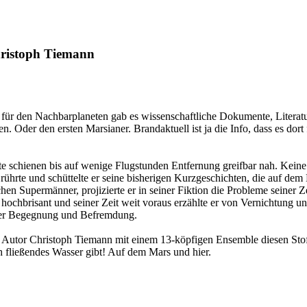
hristoph Tiemann
für den Nachbarplaneten gab es wissenschaftliche Dokumente, Literat
 Oder den ersten Marsianer. Brandaktuell ist ja die Info, dass es dort
nte schienen bis auf wenige Flugstunden Entfernung greifbar nah. Ke
rührte und schüttelte er seine bisherigen Kurzgeschichten, die auf dem
ichen Supermänner, projizierte er in seiner Fiktion die Probleme seine
h hochbrisant und seiner Zeit weit voraus erzählte er von Vernichtung
 der Begegnung und Befremdung.
Autor Christoph Tiemann mit einem 13-köpfigen Ensemble diesen Stoff 
 fließendes Wasser gibt! Auf dem Mars und hier.