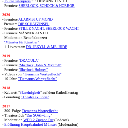
-
Journalistenpreis
für TIEMANN TESTET
-
Premiere
SHERLOCK, SCHOCK & HORROR
2020
- Premiere
ALARMSTUF MOND
. Premiere
DIE SCHATZINSEL
- Premiere
STILLE NACHT, SHERLOCK WACHT
- Premiere MÄNNER ALS DU
- Moderation Benefizkonzert
"Münster für Künstler"
- 1. Livestream
DR. JEKYLL & MR. HIDE
2019
- Premiere
"DRACULA"
- Premiere
"Sherlock, John & Mycroft"
- Premiere
"Sherlock Holmes"
- Videos von
"Tiemanns Wortgeflecht"
- 10 Jahre
"Tiemanns Wortgeflecht"
2018
- Kabarett "
3Uneinigkeit
" auf dem Katholikentag
- Gründung
"Theater ex libris"
2017
- 300. Folge
Tiemanns Wortgeflecht
- Theaterstück "
Das SOAP-ding
"
-
Moderation
WDR 2 Zugabe Pur
(Podcast)
-
Eröffnung Hauptbahnhof Münster
(Moderation)