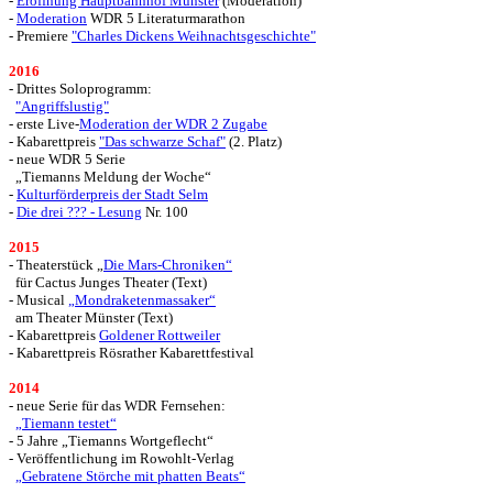
-
Eröffnung Hauptbahnhof Münster
(Moderation)
-
Moderation
WDR 5 Literaturmarathon
- Premiere
"Charles Dickens Weihnachtsgeschichte"
2016
- Drittes Soloprogramm:
"Angriffslustig"
- erste Live-
Moderation der WDR 2 Zugabe
- Kabarettpreis
"Das schwarze Schaf"
(2. Platz)
- neue WDR 5 Serie
„Tiemanns Meldung der Woche“
-
Kulturförderpreis der Stadt Selm
-
Die drei ??? - Lesung
Nr. 100
2015
- Theaterstück „
Die Mars-Chroniken“
für Cactus Junges Theater (Text)
- Musical
„Mondraketenmassaker“
am Theater Münster (Text)
- Kabarettpreis
Goldener Rottweiler
- Kabarettpreis Rösrather Kabarettfestival
2014
- neue Serie für das WDR Fernsehen:
„Tiemann testet“
- 5 Jahre „Tiemanns Wortgeflecht“
- Veröffentlichung
im Rowohlt-Verlag
„Gebratene Störche mit phatten Beats“