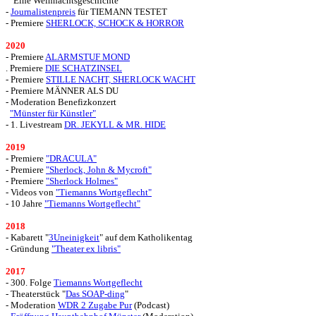
"Eine Weihnachtsgeschichte"
-
Journalistenpreis
für TIEMANN TESTET
-
Premiere
SHERLOCK, SCHOCK & HORROR
2020
- Premiere
ALARMSTUF MOND
. Premiere
DIE SCHATZINSEL
- Premiere
STILLE NACHT, SHERLOCK WACHT
- Premiere MÄNNER ALS DU
- Moderation Benefizkonzert
"Münster für Künstler"
- 1. Livestream
DR. JEKYLL & MR. HIDE
2019
- Premiere
"DRACULA"
- Premiere
"Sherlock, John & Mycroft"
- Premiere
"Sherlock Holmes"
- Videos von
"Tiemanns Wortgeflecht"
- 10 Jahre
"Tiemanns Wortgeflecht"
2018
- Kabarett "
3Uneinigkeit
" auf dem Katholikentag
- Gründung
"Theater ex libris"
2017
- 300. Folge
Tiemanns Wortgeflecht
- Theaterstück "
Das SOAP-ding
"
-
Moderation
WDR 2 Zugabe Pur
(Podcast)