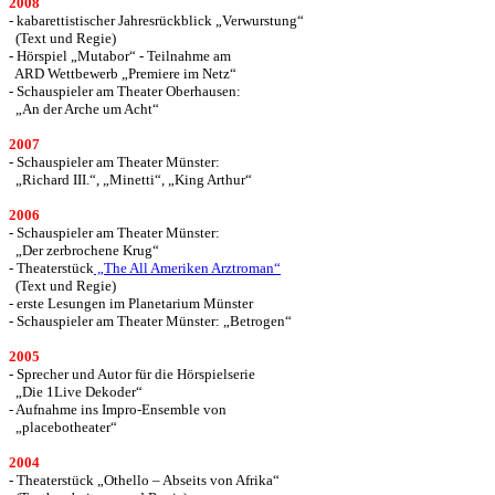
2008
- kabarettistischer Jahresrückblick „Verwurstung“
(Text und Regie)
- Hörspiel „Mutabor“ - Teilnahme am
ARD Wettbewerb „Premiere im Netz“
- Schauspieler am Theater Oberhausen:
„An der Arche um Acht“
2007
- Schauspieler am Theater Münster:
„Richard III.“,
„Minetti“,
„King Arthur“
2006
- Schauspieler am Theater Münster:
„Der zerbrochene Krug“
- Theaterstück
„The All Ameriken Arztroman“
(Text und Regie)
- erste Lesungen im Planetarium Münster
- Schauspieler am Theater Münster: „Betrogen“
2005
- Sprecher und Autor für die Hörspielserie
„Die 1Live Dekoder“
- Aufnahme ins Impro-Ensemble von
„placebotheater“
2004
- Theaterstück „Othello – Abseits von Afrika“