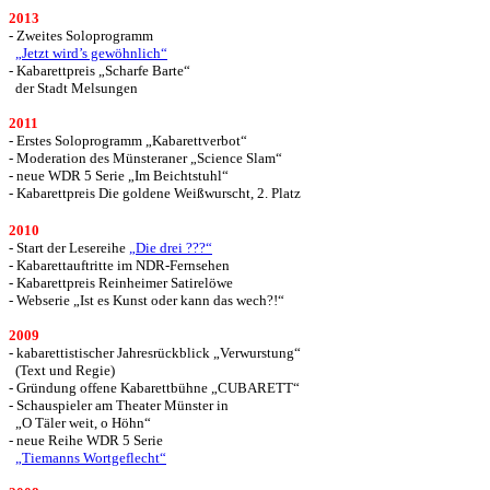
2013
- Zweites Soloprogramm
„Jetzt wird’s gewöhnlich“
- Kabarettpreis „Scharfe Barte“
der Stadt Melsungen
2011
- Erstes Soloprogramm „Kabarettverbot“
- Moderation des Münsteraner „Science Slam“
- neue WDR 5 Serie „Im Beichtstuhl“
- Kabarettpreis Die goldene Weißwurscht, 2. Platz
2010
- Start der Lesereihe
„Die drei ???“
- Kabarettauftritte im NDR-Fernsehen
- Kabarettpreis Reinheimer Satirelöwe
- Webserie „Ist es Kunst oder kann das wech?!“
2009
- kabarettistischer Jahresrückblick „Verwurstung“
(Text und Regie)
- Gründung offene Kabarettbühne „CUBARETT“
- Schauspieler am Theater Münster in
„O Täler weit, o Höhn“
- neue Reihe WDR 5 Serie
„Tiemanns Wortgeflecht“