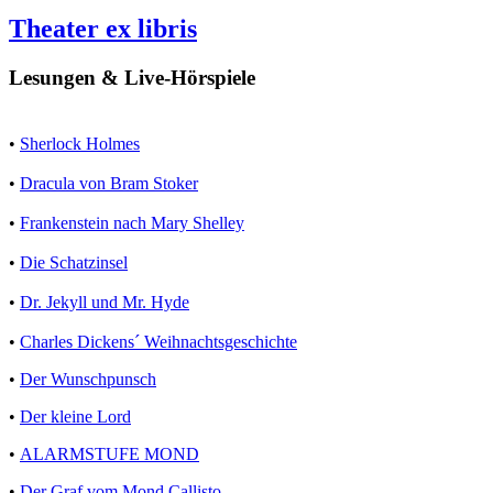
Theater ex libris
Lesungen & Live-Hörspiele
•
Sherlock Holmes
•
Dracula von Bram Stoker
•
Frankenstein nach Mary Shelley
•
Die Schatzinsel
•
Dr. Jekyll und Mr. Hyde
•
Charles Dickens´ Weihnachtsgeschichte
•
Der Wunschpunsch
•
Der kleine Lord
•
ALARMSTUFE MOND
•
Der Graf vom Mond Callisto