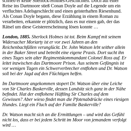
schrieb er keine Sherlock-Holmes-Geschichten. Doch auf einer
Reise ins Dartmoore stieß Conan Doyle auf die Legende um ein
verfluchtes Adelsgeschlecht und einen geisterhaften Riesenhund.
Als Conan Doyle begann, diese Erzählung in einem Roman zu
verarbeiten, erkannte er plötzlich, dass es nur einen gab, der das
Rätsel um diese Geistererscheinung lösen konnte …
London, 1885.
Sherlock Holmes ist tot.
Beim Kampf mit seinem
Widersacher Moriarty ist er vor zwei Jahren an den
Reichenbachfällen verunglückt. Dr. John Watson lebt seither allein
in der Baker Street und betreibt eine eigene Praxis. Dort sucht ihn
eines Tages sein alter Regimentskommandant Colonel Ross auf. Er
leitet inzwischen das Dartmoore Prison. Aus seinem Gefängnis ist
vor wenigen Tagen ein Schwerverbrecher entflohen und Dr. Watson
soll bei der Jagd auf den Flüchtigen helfen.
Im Dartmoore angekommen stopert Dr. Watson über eine Leiche
von Sir Charles Baskerville, dessen Landsitz sich ganz in der Nähe
befindet. Hat der entflohene Häftling Sir Charles auf dem
Gewissen? Aber wieso findet man die Pfotenabdrücke eines riesigen
Hundes. Liegt ein Fluch auf der Familie Baskerville?
Dr. Watson macht sich an die Ermittlungen – und wird das Gefühl
nicht los, dass er bei jedem Schritt im Moor von jemandem verfolgt
wird …