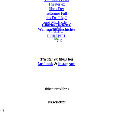
Charles Dickens´
Weihnachtsgeschichte
Theater ex libris
bei
facebook
&
instagram
#theaterexlibris
Newsletter
en?