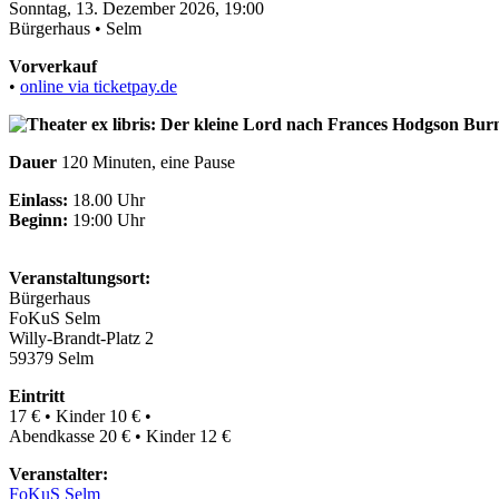
Sonntag, 13. Dezember 2026, 19:00
Bürgerhaus • Selm
Vorverkauf
•
online via ticketpay.de
Dauer
120 Minuten, eine Pause
Einlass:
18.00 Uhr
Beginn:
19:00 Uhr
Veranstaltungsort:
Bürgerhaus
FoKuS Selm
Willy-Brandt-Platz 2
59379 Selm
Eintritt
17 € • Kinder 10 € •
Abendkasse 20 € • Kinder 12 €
Veranstalter:
FoKuS Selm