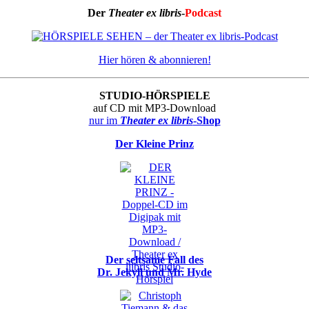
Der
Theater ex libris
-
Podcast
Hier hören & abonnieren!
STUDIO-HÖRSPIELE
auf CD mit MP3-Download
nur im
Theater ex libris
-Shop
Der Kleine Prinz
Der seltsame Fall des
Dr. Jekyll und Mr. Hyde